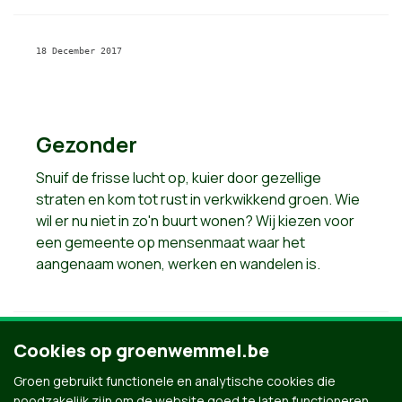
18 December 2017
Gezonder
Snuif de frisse lucht op, kuier door gezellige
straten en kom tot rust in verkwikkend groen. Wie
wil er nu niet in zo'n buurt wonen? Wij kiezen voor
een gemeente op mensenmaat waar het
aangenaam wonen, werken en wandelen is.
Cookies op groenwemmel.be
18 December 2017
Groen gebruikt functionele en analytische cookies die
noodzakelijk zijn om de website goed te laten functioneren.