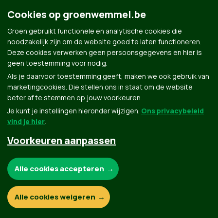
Cookies op groenwemmel.be
Groen gebruikt functionele en analytische cookies die
noodzakelijk zijn om de website goed te laten functioneren.
Deze cookies verwerken geen persoonsgegevens en hier is
Groen.be
geen toestemming voor nodig.
Als je daarvoor toestemming geeft, maken we ook gebruik van
marketingcookies. Die stellen ons in staat om de website
Contact
Privacybeleid
beter af te stemmen op jouw voorkeuren.
Je kunt je instellingen hieronder wijzigen.
Ons privacybeleid
© Copyright Groen 2026 | Gemaakt met
NationBuilder
| Gebouwd door
Tectonica
vind je hier
.
Voorkeuren aanpassen
Noodzakelijke cookies:
Alle cookies accepteren
Functionele en analytische cookies:
Alle cookies weigeren