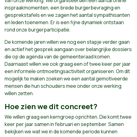
van onze werking. We organiseerden een aantal online
inspraakmomenten, een brede burgerbevraging en
gesprekstafels en we zagen het aantal sympathisanten
en leden toenemen. Er is een fijne dynamiek ontstaan
rond onze burgerparticipatie.
De komende jaren willen we nog een stapje verder gaan
en actief het gesprek aangaan over belangrijke dossiers
die op de agenda van de gemeenteraad komen.
Daarnaast willen we ook graag een of twee keer per jaar
een informele ontmoetingsactiviteit organiseren. Om dit
mogelijk te maken zoeken we een aantal gemotiveerde
mensen die hun schouders mee onder onze werking
willen zetten.
Hoe zien we dit concreet?
We willen graag een kerngroep oprichten. Die komt twee
keer per jaar samen in februari en september. Samen
bekijken we wat we in de komende periode kunnen